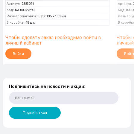
Артикул:
2883071
Артикул:
Код:
КА-00079290
Код:
КА-0
Размер упаковки:
300 x 135 x 130 мм
Размер у
В коробке:
48 шт.
В коробке
Чтобы сделать заказ необходимо войти в
Чтобы 
личный кабинет
личный
Войти
Войт
Подпишитесь на новости и акции:
Подписаться