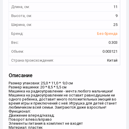
Длина, см:
11
Высота, см:
9
Ширина, см:
25
Бренд:
Без бренда
Вес:
0.303
Объем:
0.003121
Страна происхождения:
Китай
Описание
Размер упаковки: 25,0 * 11,0 * 9,0 см
Размер машинки: 20 * 8,5 * 5,5 см
Машинка на радиоуправлении - мечта любого мальчишки!
Машинка на радиоуправлении не оставит равнодушным ни
одного ребенка, доставит много положительных эмоций во
время игры и приключений с ней. Игрушка для детей станет
любимчиком всей семьи. Заиграются даже взрослые!
Функционал:
Движение вперед/назад;
Поворот влево/вправо
Элементы питания в комплект не входят
Материал: пластик