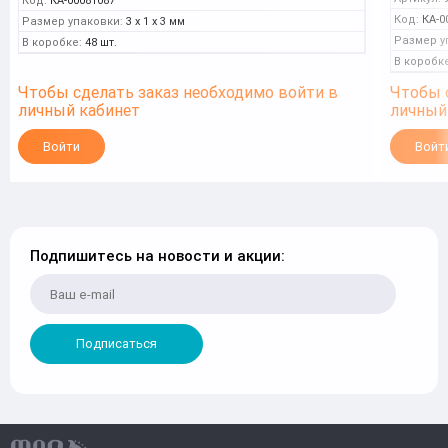
Код:
КА-00081087
Код:
КА-0
Размер упаковки:
3 x 1 x 3 мм
Размер у
В коробке:
48 шт.
В коробке
Чтобы сделать заказ необходимо войти в
Чтобы 
личный кабинет
личный
Войти
Войт
Подпишитесь на новости и акции:
Подписаться