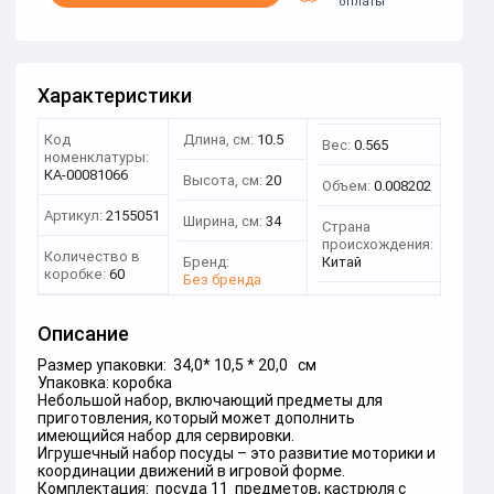
оплаты
Характеристики
Код
Длина, см:
10.5
Вес:
0.565
номенклатуры:
КА-00081066
Высота, см:
20
Объем:
0.008202
Артикул:
2155051
Ширина, см:
34
Страна
происхождения:
Количество в
Бренд:
Китай
коробке:
60
Без бренда
Описание
Размер упаковки: 34,0* 10,5 * 20,0 см
Упаковка: коробка
Небольшой набор, включающий предметы для
приготовления, который может дополнить
имеющийся набор для сервировки.
Игрушечный набор посуды – это развитие моторики и
координации движений в игровой форме.
Комплектация: посуда 11 предметов, кастрюля с