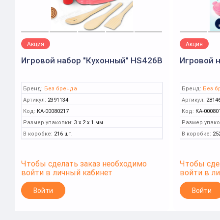
Акция
Акция
Игровой набор "Кухонный" HS426B
Игровой н
Бренд:
Без бренда
Бренд:
Без б
Артикул:
2391134
Артикул:
2814
Код:
КА-00080217
Код:
КА-00080
Размер упаковки:
3 x 2 x 1 мм
Размер упако
В коробке:
216 шт.
В коробке:
25
Чтобы сделать заказ необходимо
Чтобы сде
войти в личный кабинет
войти в л
Войти
Войти