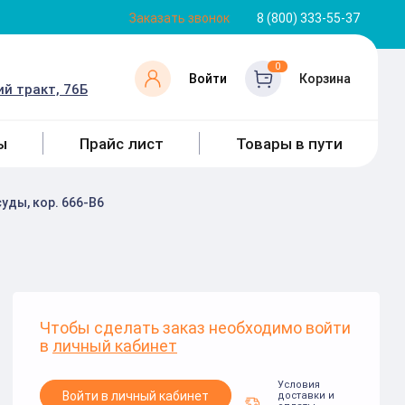
Заказать звонок
8 (800) 333-55-37
0
Войти
Корзина
й тракт, 76Б
ы
Прайс лист
Товары в пути
уды, кор. 666-B6
Чтобы сделать заказ необходимо войти
в
личный кабинет
Условия
Войти в личный кабинет
доставки и