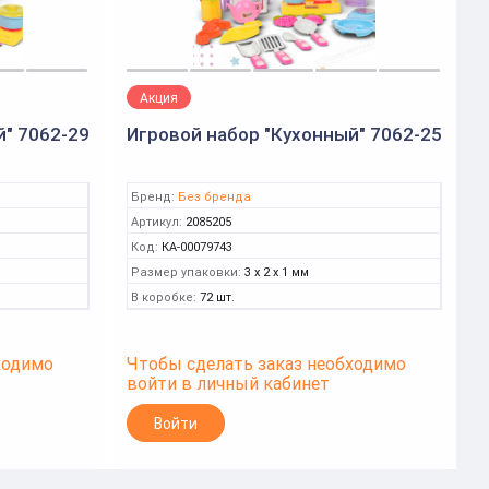
Акция
й" 7062-29
Игровой набор "Кухонный" 7062-25
Н
Бренд:
Без бренда
Артикул:
2085205
Код:
КА-00079743
Размер упаковки:
3 x 2 x 1 мм
В коробке:
72 шт.
ходимо
Чтобы сделать заказ необходимо
Ч
войти в личный кабинет
в
Войти