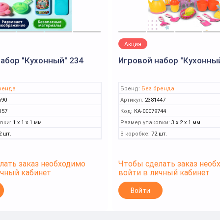
Акция
абор "Кухонный" 234
Игровой набор "Кухонны
ренда
Бренд:
Без бренда
690
Артикул:
2381447
157
Код:
КА-00079744
вки:
1 x 1 x 1 мм
Размер упаковки:
3 x 2 x 1 мм
2 шт.
В коробке:
72 шт.
лать заказ необходимо
Чтобы сделать заказ необ
ичный кабинет
войти в личный кабинет
Войти