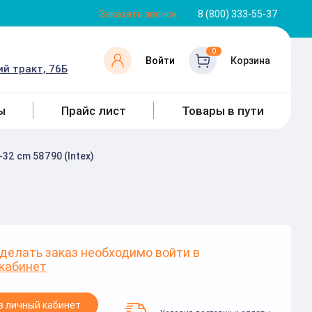
Заказать звонок
8 (800) 333-55-37
0
Войти
Корзина
й тракт, 76Б
ы
Прайс лист
Товары в пути
32 cm 58790 (Intex)
делать заказ необходимо войти в
кабинет
в личный кабинет