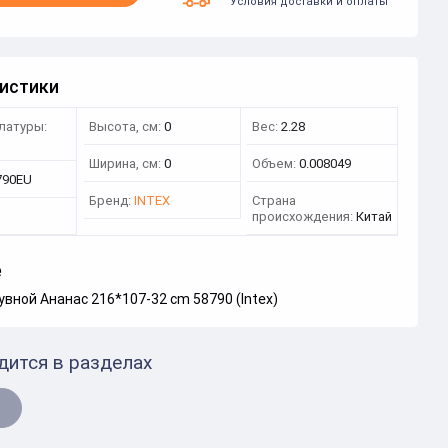
Условия доставки и оплаты
истики
латуры:
Высота, см:
0
Вес:
2.28
Ширина, см:
0
Объем:
0.008049
790EU
Бренд:
INTEX
Страна
происхождения:
Китай
е
вной Ананас 216*107-32 cm 58790 (Intex)
дится в разделах