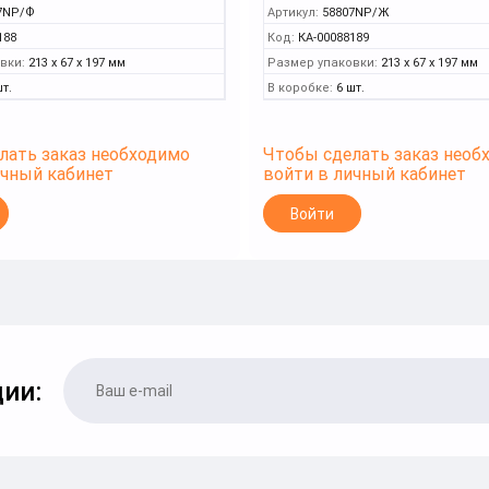
7NP/Ф
Артикул:
58807NP/Ж
188
Код:
КА-00088189
вки:
213 x 67 x 197 мм
Размер упаковки:
213 x 67 x 197 мм
шт.
В коробке:
6 шт.
лать заказ необходимо
Чтобы сделать заказ необ
ичный кабинет
войти в личный кабинет
Войти
ии: