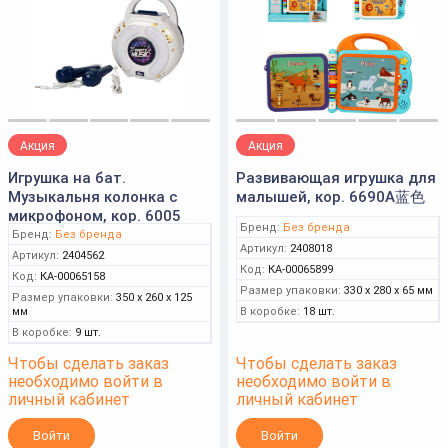
Акция
Акция
Игрушка на бат.
Развивающая игрушка для
Музыкальня колонка с
малышей, кор. 6690A蓝色
микрофоном, кор. 6005
Бренд:
Без бренда
Бренд:
Без бренда
Артикул:
2408018
Артикул:
2404562
Код:
КА-00065899
Код:
КА-00065158
Размер упаковки:
330 x 280 x 65 мм
Размер упаковки:
350 x 260 x 125
мм
В коробке:
18 шт.
В коробке:
9 шт.
Чтобы сделать заказ
Чтобы сделать заказ
необходимо войти в
необходимо войти в
личный кабинет
личный кабинет
Войти
Войти