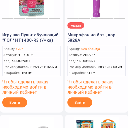
Акция
Игрушка Пульт обучающий
Микрофон на бат., кор.
"ЛОЛ" HT1400-R3 (Умка)
5828A
Бренд:
Умка
Бренд:
Без бренда
Артикул:
HT1400-R3
Артикул:
2167767
Код:
КА-00089041
Код:
КА-00065377
Размер упаковки:
25 x 25 x 165 мм
Размер упаковки:
80 x 325 x 60 мм
В коробке:
120 шт.
В коробке:
84 шт.
Чтобы сделать заказ
Чтобы сделать заказ
необходимо войти в
необходимо войти в
личный кабинет
личный кабинет
Войти
Войти