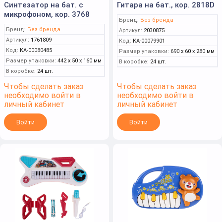
Синтезатор на бат. с
Гитара на бат., кор. 2818D
микрофоном, кор. 3768
Бренд:
Без бренда
Бренд:
Без бренда
Артикул:
2030875
Артикул:
1761809
Код:
КА-00079901
Код:
КА-00080485
Размер упаковки:
690 x 60 x 280 мм
Размер упаковки:
442 x 50 x 160 мм
В коробке:
24 шт.
В коробке:
24 шт.
Чтобы сделать заказ
Чтобы сделать заказ
необходимо войти в
необходимо войти в
личный кабинет
личный кабинет
Войти
Войти