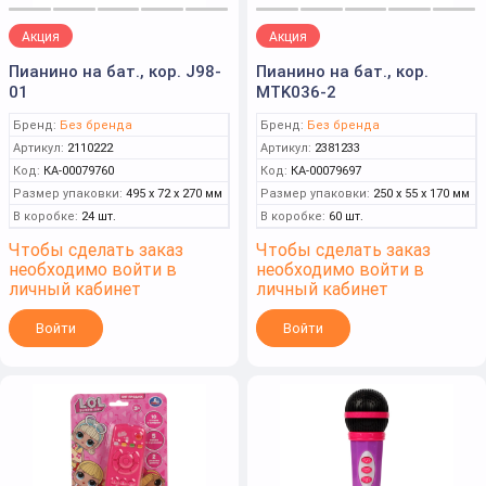
Акция
Акция
Пианино на бат., кор. J98-
Пианино на бат., кор.
01
MTK036-2
Бренд:
Без бренда
Бренд:
Без бренда
Артикул:
2110222
Артикул:
2381233
Код:
КА-00079760
Код:
КА-00079697
Размер упаковки:
495 x 72 x 270 мм
Размер упаковки:
250 x 55 x 170 мм
В коробке:
24 шт.
В коробке:
60 шт.
Чтобы сделать заказ
Чтобы сделать заказ
необходимо войти в
необходимо войти в
личный кабинет
личный кабинет
Войти
Войти