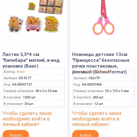
Счетный материал
Ножницы детские
Ластик 3,5*4 см.
Ножницы детские 13см.
"Капибара" мягкий, в инд.
"Принцесса" безопасные
упаковке (Basir)
ручки пластиковые,
розовый (Schoolformat)
Бренд:
Basir
Бренд:
Schoolformat
Артикул:
ER-8177
Артикул:
НШ-ПР
Код:
КА-00097127
Код:
КА-00097406
Размер упаковки:
40 x 5 x 35 мм
Размер упаковки:
55 x 135 x 5 мм
В коробке:
1200 шт.
В коробке:
240 шт.
В упаковке:
30 шт.
В упаковке:
12 шт.
Чтобы сделать заказ
Чтобы сделать заказ
необходимо войти в
необходимо войти в
личный кабинет
личный кабинет
Войти
Войти