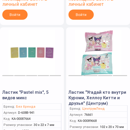
личный кабинет
личный кабинет
Войти
Войти
Ластик "Pastel mix", 5
Ластик "Угадай кто внутри
видов микс
Куроми, Хеллоу Китти и
друзья" (Центрум)
Бренд:
Без бренда
Бренд:
ЦентрумЛенд
Артикул:
D-608B-941
Артикул:
76661
Код:
КА-00087664
Код:
КА-00089668
Размер упаковки:
30 x 22 x 7 мм
Размер упаковки:
102 x 20 x 70 мм