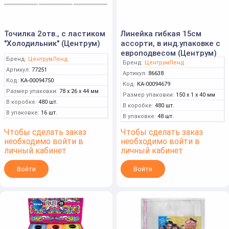
Точилка 2отв., с ластиком
Линейка гибкая 15см
"Холодильник" (Центрум)
ассорти, в инд.упаковке с
европодвесом (Центрум)
Бренд:
ЦентрумЛенд
Бренд:
ЦентрумЛенд
Артикул:
77251
Артикул:
86638
Код:
КА-00094750
Код:
КА-00094679
Размер упаковки:
78 x 26 x 44 мм
Размер упаковки:
150 x 1 x 40 мм
В коробке:
480 шт.
В коробке:
480 шт.
В упаковке:
16 шт.
В упаковке:
48 шт.
Чтобы сделать заказ
Чтобы сделать заказ
необходимо войти в
необходимо войти в
личный кабинет
личный кабинет
Войти
Войти