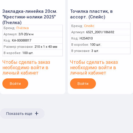
Закладка-линейка 20см.
Точилка пластик, в
"Крестики-нолики 2025"
ассорт. (Спейс)
(Пчелка)
Бренд:
Спейс
Бренд:
Пчёлка
Артикул:
6521_2001/186692
Артикул:
ЗЛ-20/к-н
Код:
Н254010
Код:
КА-00088817
В коробке:
100 шт.
Размер упаковки:
210 x 1 x 40 мм
В упаковке:
3 шт.
В коробке:
100 шт.
Чтобы сделать заказ
Чтобы сделать заказ
необходимо войти в
необходимо войти в
личный кабинет
личный кабинет
Войти
Войти
+
Показать еще