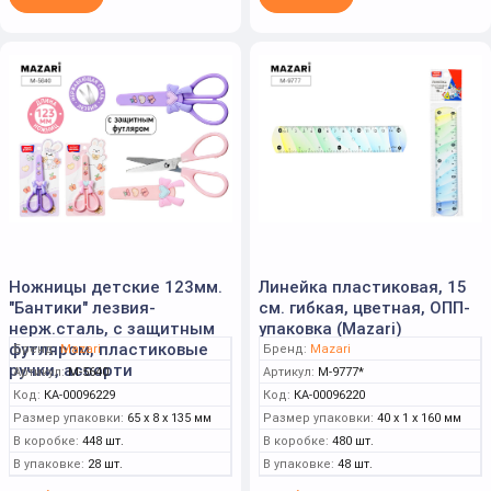
Ножницы детские 123мм.
Линейка пластиковая, 15
"Бантики" лезвия-
см. гибкая, цветная, ОПП-
нерж.сталь, с защитным
упаковка (Mazari)
футляром, пластиковые
Бренд:
Mazari
Бренд:
Mazari
ручки, ассорти
Артикул:
M-5640
Артикул:
M-9777*
Код:
КА-00096229
Код:
КА-00096220
Размер упаковки:
65 x 8 x 135 мм
Размер упаковки:
40 x 1 x 160 мм
В коробке:
448 шт.
В коробке:
480 шт.
В упаковке:
28 шт.
В упаковке:
48 шт.