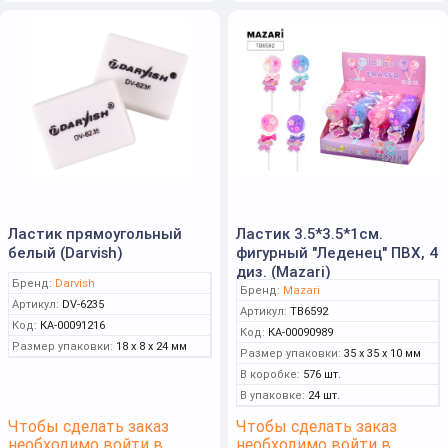
Ластик прямоугольный
Ластик 3.5*3.5*1см.
белый (Darvish)
фигурный "Леденец" ПВХ, 4
диз. (Mazari)
Бренд:
Darvish
Бренд:
Mazari
Артикул:
DV-6235
Артикул:
TB6592
Код:
КА-00091216
Код:
КА-00090989
Размер упаковки:
18 x 8 x 24 мм
Размер упаковки:
35 x 35 x 10 мм
В коробке:
576 шт.
В упаковке:
24 шт.
Чтобы сделать заказ
Чтобы сделать заказ
необходимо войти в
необходимо войти в