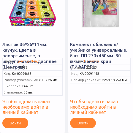
Ластик 36*25*11мм.
Комплект обложек д/
каучук, цвета в
учебника универсальные,
ассортименте, в
5шт. ПП 270х450мм. 80
инд.упаковке, в дисплее
мкм. клейкий край
Бренд:
ЦентрумЛенд
Бренд:
Пифагор
(Центрум)
(ПИФАГОР)
Артикул:
89933
Артикул:
225863
Код:
КА-00094665
Код:
КА-00091448
Размер упаковки:
36 x 11 x 25 мм
Размер упаковки:
225 x 3 x 273 мм
В коробке:
864 шт.
В упаковке:
36 шт.
Чтобы сделать заказ
Чтобы сделать заказ
необходимо войти в
необходимо войти в
личный кабинет
личный кабинет
Войти
Войти