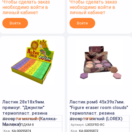
Чтобы сделать заказ
Чтобы сделать заказ
необходимо войти в
необходимо войти в
личный кабинет
личный кабинет
Войти
Войти
Ластик 28х18х9мм.
Ластик ромб 45х39х7мм.
прямоуг. "Джунгли"
"Figure eraser room clouds"
термопласт. резина
термопласт. резина
ассорти мягкий (Каляка-
ассорти мягкий (LOREX)
Бренд:
Каляка-маляка
Бренд:
LOREX
Маляка)
Артикул:
ЛПДКМ-8
Артикул:
LXESFRD-RC
Код:
КА-00095874
Код:
КА-00095872