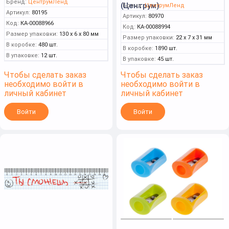
Бренд:
ЦентрумЛенд
(Центрум)
Бренд:
ЦентрумЛенд
Артикул:
80195
Артикул:
80970
Код:
КА-00088966
Код:
КА-00088994
Размер упаковки:
130 x 6 x 80 мм
Размер упаковки:
22 x 7 x 31 мм
В коробке:
480 шт.
В коробке:
1890 шт.
В упаковке:
12 шт.
В упаковке:
45 шт.
Чтобы сделать заказ
Чтобы сделать заказ
необходимо войти в
необходимо войти в
личный кабинет
личный кабинет
Войти
Войти