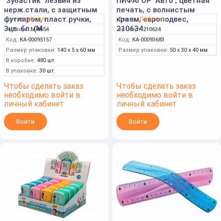
"Зубастик" лезвия из
ПИФАГОР "Авто", цветная
нерж.стали, с защитным
печать, с волнистым
футляром, пласт.ручки,
краем, европодвес,
Бренд:
Mazari
Бренд:
Пифагор
3цв. бл. (M
210634
Артикул:
M-4654
Артикул:
210634
Код:
КА-00095157
Код:
КА-00093683
Размер упаковки:
140 x 5 x 60 мм
Размер упаковки:
50 x 30 x 40 мм
В коробке:
480 шт.
В упаковке:
30 шт.
Чтобы сделать заказ
Чтобы сделать заказ
необходимо войти в
необходимо войти в
личный кабинет
личный кабинет
Войти
Войти