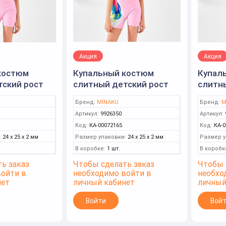
Акция
Акция
костюм
Купальный костюм
Купал
тский рост
слитный детский рост
слитн
(MINAKU)
128-134 (6) (MINAKU)
116-12
Бренд:
MINAKU
Бренд:
M
Артикул:
9926350
Артикул:
Код:
КА-00072165
Код:
КА-0
:
24 x 25 x 2 мм
Размер упаковки:
24 x 25 x 2 мм
Размер у
В коробке:
1 шт.
В коробк
ь заказ
Чтобы сделать заказ
Чтобы 
войти в
необходимо войти в
необхо
нет
личный кабинет
личный
Войти
Вой