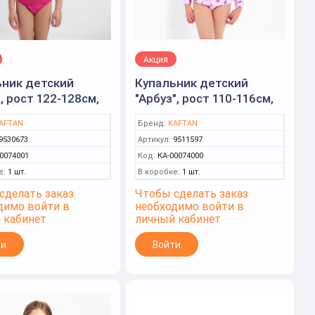
Акция
ьник детский
Купальник детский
, рост 122-128см,
"Арбуз", рост 110-116см,
ый (KAFTAN)
розовый (KAFTAN)
AFTAN
Бренд:
KAFTAN
9530673
Артикул:
9511597
0074001
Код:
КА-00074000
е:
1 шт.
В коробке:
1 шт.
сделать заказ
Чтобы сделать заказ
димо войти в
необходимо войти в
 кабинет
личный кабинет
ти
Войти