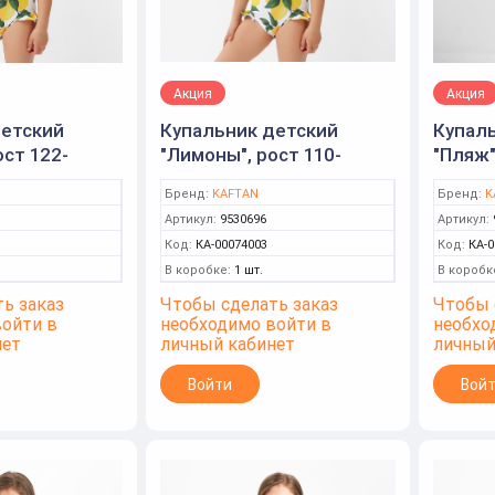
Акция
Акция
детский
Купальник детский
Купал
ост 122-
"Лимоны", рост 110-
"Пляж"
й (KAFTAN)
116см, белый (KAFTAN)
розов
Бренд:
KAFTAN
Бренд:
K
Артикул:
9530696
Артикул:
Код:
КА-00074003
Код:
КА-0
В коробке:
1 шт.
В коробк
ь заказ
Чтобы сделать заказ
Чтобы 
войти в
необходимо войти в
необхо
нет
личный кабинет
личный
Войти
Вой