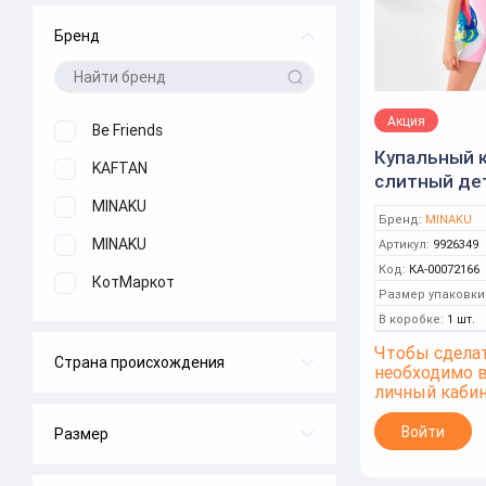
Бренд
Акция
Be Friends
Купальный 
KAFTAN
слитный де
122-128 (4) 
MINAKU
Бренд:
MINAKU
MINAKU
Артикул:
9926349
Код:
КА-00072166
КотМаркот
Размер упаковки
В коробке:
1 шт.
Чтобы сделат
Страна происхождения
необходимо 
личный каби
Китай
Россия
Войти
Размер
86