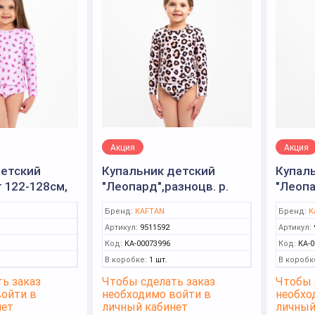
Акция
Акция
детский
Купальник детский
Купал
т 122-128см,
"Леопард",разноцв. р.
"Леопа
AFTAN)
122-128см (KAFTAN)
110-11
Бренд:
KAFTAN
Бренд:
K
Артикул:
9511592
Артикул:
Код:
КА-00073996
Код:
КА-0
В коробке:
1 шт.
В коробк
ь заказ
Чтобы сделать заказ
Чтобы 
войти в
необходимо войти в
необхо
нет
личный кабинет
личный