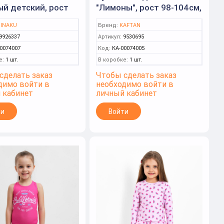
й детский, рост
"Лимоны", рост 98-104см,
8см ( MINAKU)
белый (KAFTAN)
INAKU
Бренд:
KAFTAN
9926337
Артикул:
9530695
0074007
Код:
КА-00074005
е:
1 шт.
В коробке:
1 шт.
сделать заказ
Чтобы сделать заказ
димо войти в
необходимо войти в
 кабинет
личный кабинет
ти
Войти