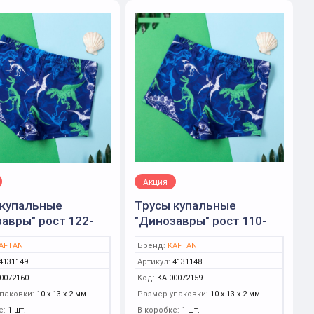
Акция
 купальные
Трусы купальные
авры" рост 122-
"Динозавры" рост 110-
4), синий (KAFTAN)
116 (32), синий (KAFTAN)
AFTAN
Бренд:
KAFTAN
4131149
Артикул:
4131148
0072160
Код:
КА-00072159
паковки:
10 x 13 x 2 мм
Размер упаковки:
10 x 13 x 2 мм
е:
1 шт.
В коробке:
1 шт.