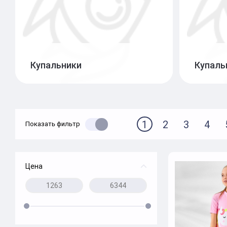
Купальники
Купаль
1
2
3
4
Показать фильтр
Цена