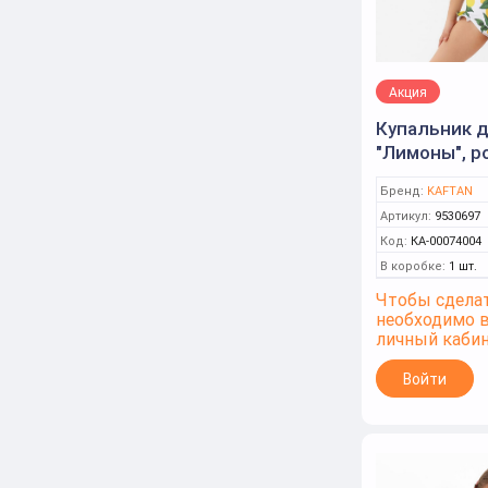
Акция
Купальник 
"Лимоны", р
128см, белы
Бренд:
KAFTAN
Артикул:
9530697
Код:
КА-00074004
В коробке:
1 шт.
Чтобы сделат
необходимо 
личный каби
Войти