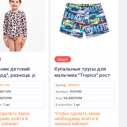
Акция
ьник детский
Купальные трусы для
рд", разноцв. р.
мальчика "Tropics" рост
6см (KAFTAN)
122-128 ( MINAKU)
AFTAN
Бренд:
MINAKU
9511591
Артикул:
9101092
0073995
Код:
КА-00073994
е:
1 шт.
В коробке:
1 шт.
сделать заказ
Чтобы сделать заказ
димо войти в
необходимо войти в
 кабинет
личный кабинет