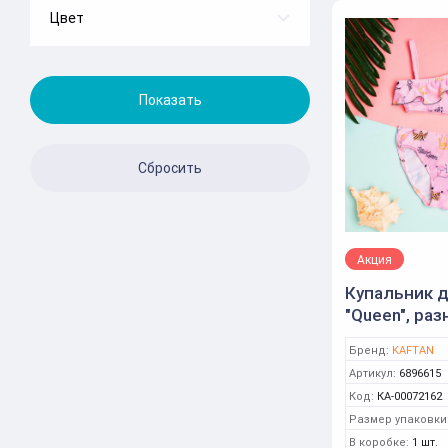
92
Цвет
Белый
98
Белый/голубой
104
В ассортименте
110
Голубой
116
голубой
122
Желтый
128
Зеленый
134
Акция
зеленый
Купальник 
146
"Queen", разн
Разноцветный
116 (32) (KA
Бренд:
KAFTAN
Розовый
Артикул:
6896615
розовый
Код:
КА-00072162
Размер упаковки
Светло-зеленый
В коробке:
1 шт.