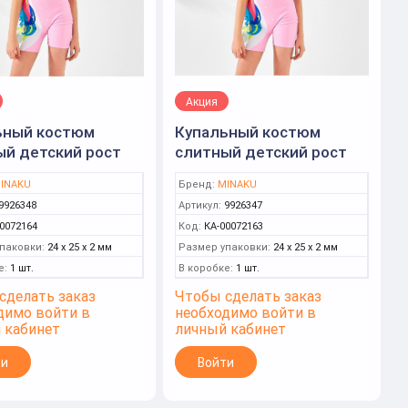
Акция
ьный костюм
Купальный костюм
ый детский рост
слитный детский рост
2 (2) (MINAKU)
110-116 (1) (MINAKU)
INAKU
Бренд:
MINAKU
9926348
Артикул:
9926347
0072164
Код:
КА-00072163
паковки:
24 x 25 x 2 мм
Размер упаковки:
24 x 25 x 2 мм
е:
1 шт.
В коробке:
1 шт.
сделать заказ
Чтобы сделать заказ
димо войти в
необходимо войти в
 кабинет
личный кабинет
ти
Войти