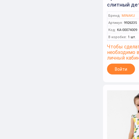
слитный дет
110-116см (
Бренд:
MINAKU
Артикул:
9926335
Код:
КА-00074009
В коробке:
1 шт.
Чтобы сделат
необходимо 
личный каби
Войти