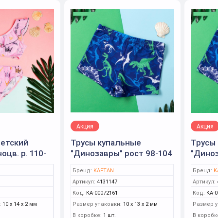
Акция
Акция
детский
Трусы купальные
Трусы
оцв. р. 110-
"Динозавры" рост 98-104
"Диноз
FTAN)
(30), синий (KAFTAN)
128 (3
Бренд:
KAFTAN
Бренд:
K
Артикул:
4131147
Артикул:
Код:
КА-00072161
Код:
КА-0
:
10 x 14 x 2 мм
Размер упаковки:
10 x 13 x 2 мм
Размер у
В коробке:
1 шт.
В коробк