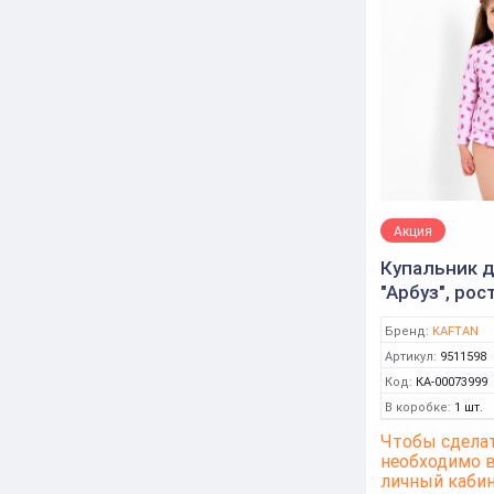
Акция
Купальник 
"Арбуз", рос
розовый (K
Бренд:
KAFTAN
Артикул:
9511598
Код:
КА-00073999
В коробке:
1 шт.
Чтобы сделат
необходимо 
личный каби