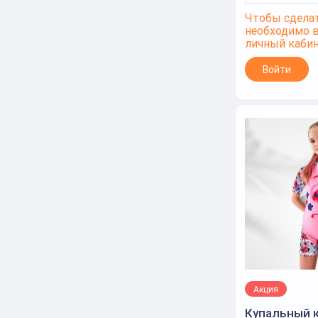
серый
Чтобы сделат
необходимо 
серый/хаки
личный каби
Синий
Войти
Темно-синий
темно-синий
Фиолетовый
черный
Черный
чёрный/бирюзовый
чёрный/жёлтый
Акция
Купальный 