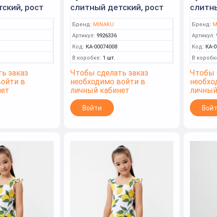
ский, рост
слитный детский, рост
слитны
MINAKU)
116-122см (MINAKU)
122-12
Бренд:
MINAKU
Бренд:
M
Артикул:
9926336
Артикул:
Код:
КА-00074008
Код:
КА-0
В коробке:
1 шт.
В коробк
ь заказ
Чтобы сделать заказ
Чтобы 
войти в
необходимо войти в
необхо
нет
личный кабинет
личный
Войти
Вой