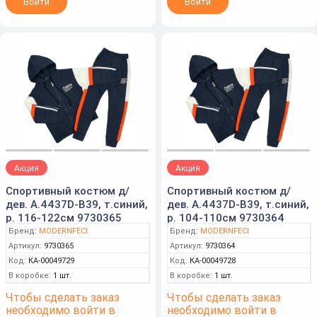
Войти
Войти
Акция
Акция
Спортивный костюм д/
Спортивный костюм д/
дев. А.4437D-B39, т.синий,
дев. А.4437D-B39, т.синий,
р. 116-122см 9730365
р. 104-110см 9730364
Бренд:
MODERNFECI
Бренд:
MODERNFECI
Артикул:
9730365
Артикул:
9730364
Код:
КА-00049729
Код:
КА-00049728
В коробке:
1 шт.
В коробке:
1 шт.
Чтобы сделать заказ
Чтобы сделать заказ
необходимо войти в
необходимо войти в