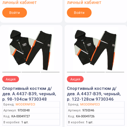
личный кабинет
личный кабинет
Войти
Войти
Акция
Акция
Спортивный костюм д/
Спортивный костюм д/
дев. А.4437-B39, черный,
дев. А.4437-B39, черный,
р. 98-104см 9730348
р. 122-128см 9730346
Бренд:
MODERNFECI
Бренд:
MODERNFECI
Артикул:
9730348
Артикул:
9730346
Код:
КА-00049727
Код:
КА-00049726
В коробке:
1 шт.
В коробке:
1 шт.