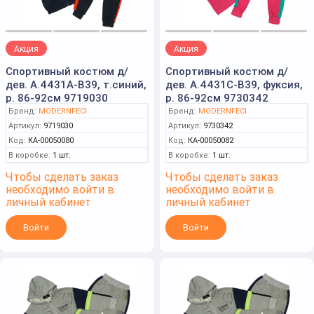
Акция
Акция
Спортивный костюм д/
Спортивный костюм д/
дев. А.4431А-B39, т.синий,
дев. А.4431С-B39, фуксия,
р. 86-92см 9719030
р. 86-92см 9730342
Бренд:
MODERNFECI
Бренд:
MODERNFECI
Артикул:
9719030
Артикул:
9730342
Код:
КА-00050080
Код:
КА-00050082
В коробке:
1 шт.
В коробке:
1 шт.
Чтобы сделать заказ
Чтобы сделать заказ
необходимо войти в
необходимо войти в
личный кабинет
личный кабинет
Войти
Войти