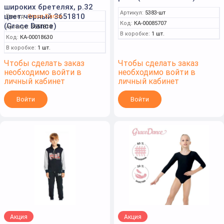
широких бретелях, р.32
Артикул:
5383-шт
цвет черный 3651810
Бренд:
Grace Dance
Код:
КА-00085707
(Grace Dance)
Артикул:
3651810
В коробке:
1 шт.
Код:
КА-00018630
В коробке:
1 шт.
Чтобы сделать заказ
Чтобы сделать заказ
необходимо войти в
необходимо войти в
личный кабинет
личный кабинет
Войти
Войти
Акция
Акция