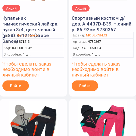
Акция
Акция
Купальник
Спортивный костюм д/
гимнастический лайкра,
дев. А.4437D-B39, т.синий,
рукав 3/4, цвет черный
р. 86-92см 9730367
(р.28) 871213 (Grace
Бренд:
Grace Dance
Бренд:
MODERNFECI
Dance)
Артикул:
871213
Артикул:
9730367
Код:
КА-00018632
Код:
КА-00050084
В коробке:
1 шт.
В коробке:
1 шт.
Чтобы сделать заказ
Чтобы сделать заказ
необходимо войти в
необходимо войти в
личный кабинет
личный кабинет
Войти
Войти