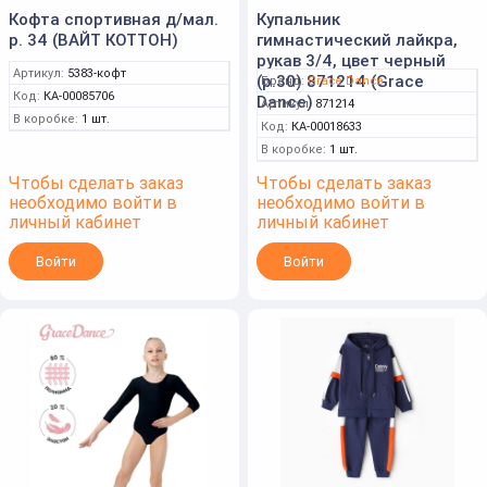
Кофта спортивная д/мал.
Купальник
р. 34 (ВАЙТ КОТТОН)
гимнастический лайкра,
рукав 3/4, цвет черный
Артикул:
5383-кофт
(р.30) 871214 (Grace
Бренд:
Grace Dance
Код:
КА-00085706
Dance)
Артикул:
871214
В коробке:
1 шт.
Код:
КА-00018633
В коробке:
1 шт.
Чтобы сделать заказ
Чтобы сделать заказ
необходимо войти в
необходимо войти в
личный кабинет
личный кабинет
Войти
Войти