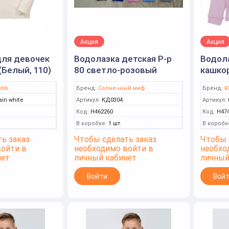
Акция
Акция
для девочек
Водолазка детская Р-р
Водола
 (Белый, 110)
80 светло-розовый
кашкор
(Солнечный миф)
116 (Ю
dik
Бренд:
Солнечный миф
Бренд:
Ю
in white
Артикул:
КД0304
Артикул:
Код:
Н462260
Код:
Н47
В коробке:
1 шт.
В коробк
ь заказ
Чтобы сделать заказ
Чтобы 
войти в
необходимо войти в
необхо
нет
личный кабинет
личный
Войти
Вой