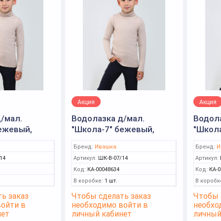
Акция
Акция
/мал.
Водолазка д/мал.
Водола
ежевый,
"Школа-7" бежевый,
"Школа
ка)
р.140 (Ивашка)
р.134 
Бренд:
Ивашка
Бренд:
И
14
Артикул:
ШК-В-07/14
Артикул:
Код:
КА-00048634
Код:
КА-0
В коробке:
1 шт.
В коробк
ь заказ
Чтобы сделать заказ
Чтобы 
войти в
необходимо войти в
необхо
нет
личный кабинет
личный