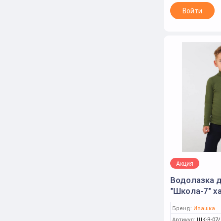
Войти
Акция
Водолазка д
"Школа-7" ха
(Ивашка)
Бренд:
Ивашка
Артикул:
ШК-В-07/