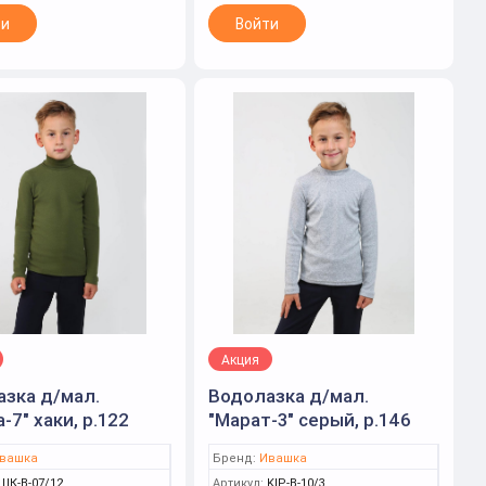
ти
Войти
Акция
зка д/мал.
Водолазка д/мал.
-7" хаки, р.122
"Марат-3" серый, р.146
а)
(Ивашка)
вашка
Бренд:
Ивашка
ШК-В-07/12
Артикул:
KIP-В-10/3