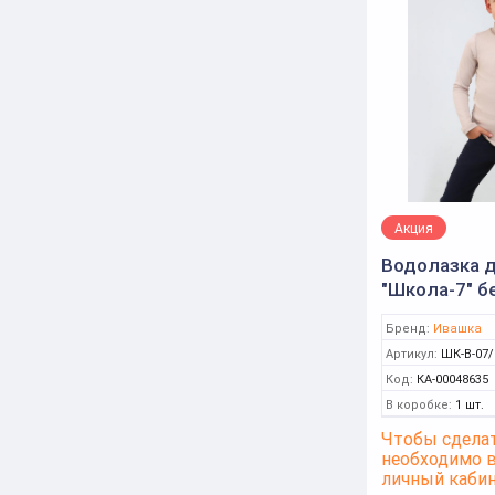
хаки
черный
Чёрный
Акция
Водолазка д
"Школа-7" б
р.146 (Иваш
Бренд:
Ивашка
Артикул:
ШК-В-07/
Код:
КА-00048635
В коробке:
1 шт.
Чтобы сделат
необходимо 
личный каби