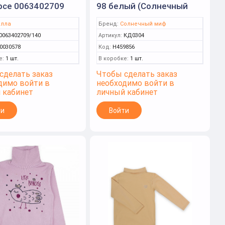
рсе 0063402709
98 белый (Солнечный
146 (Юлла)
миф)
лла
Бренд:
Солнечный миф
0063402709/140
Артикул:
КД0304
0030578
Код:
Н459856
е:
1 шт.
В коробке:
1 шт.
сделать заказ
Чтобы сделать заказ
димо войти в
необходимо войти в
 кабинет
личный кабинет
ти
Войти