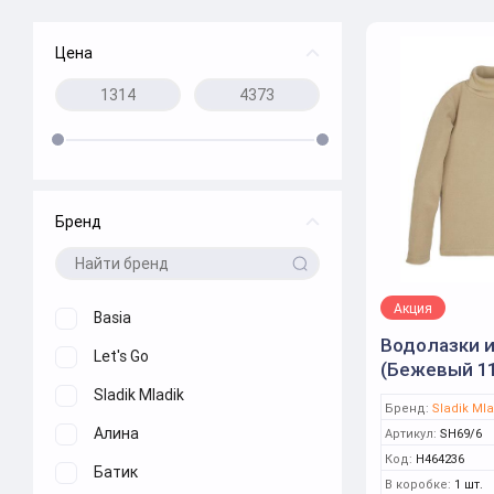
Цена
Бренд
Акция
Basia
Водолазки и
Let's Go
(Бежевый 11
арт SH69
Sladik Mladik
Бренд:
Sladik Mla
Алина
Артикул:
SH69/6
Код:
Н464236
Батик
В коробке:
1 шт.