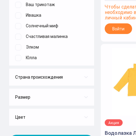
Ваш трикотаж
Чтобы сделат
необходимо 
Ивашка
личный каби
Солнечный миф
Войти
Счастливая малинка
Элком
Юлла
Страна происхождения
Россия
Узбекистан
Размер
74
80
Цвет
Акция
бежевый
86
Водолазка Л