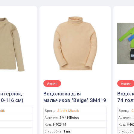
Акция
Акция
нтерлок,
Водолазка для
Водола
0-116 см)
мальчиков "Beige" SM419
74 гол
р.80 бежевый
миф)
dik
Бренд:
Sladik Mladik
Бренд:
С
Артикул:
SM419Beige
Артикул:
Код:
Н402474
Код:
Н46
В коробке:
1 шт.
В коробк