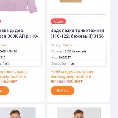
Акция
зка д/дев.
Водолазка трикотажная
се 063К АП р.110-
(116-122, бежевый) 3156
лла)
лла
Бренд:
Элком
063К АП/110
Артикул:
3156 бежевый
4610
Код:
Н425227
е:
1 шт.
В коробке:
1 шт.
сделать заказ
Чтобы сделать заказ
димо войти в
необходимо войти в
 кабинет
личный кабинет
ти
Войти