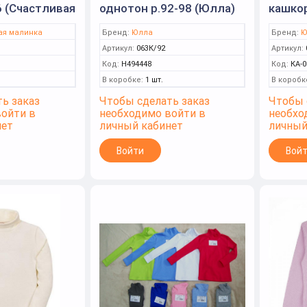
 (Счастливая
однотон р.92-98 (Юлла)
кашко
063К
р.140-
ая малинка
Бренд:
Юлла
Бренд:
Ю
Артикул:
063К/92
Артикул:
Код:
Н494448
Код:
КА-0
В коробке:
1 шт.
В коробк
ь заказ
Чтобы сделать заказ
Чтобы 
войти в
необходимо войти в
необхо
нет
личный кабинет
личный
Войти
Вой