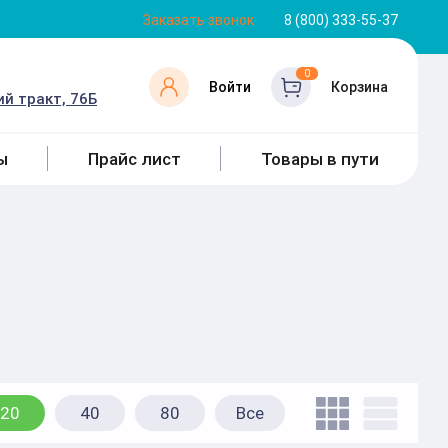
Заказать звонок
8 (800) 333-55-37
0
Войти
Корзина
й тракт, 76Б
ы
Прайс лист
Товары в пути
20
40
80
Все