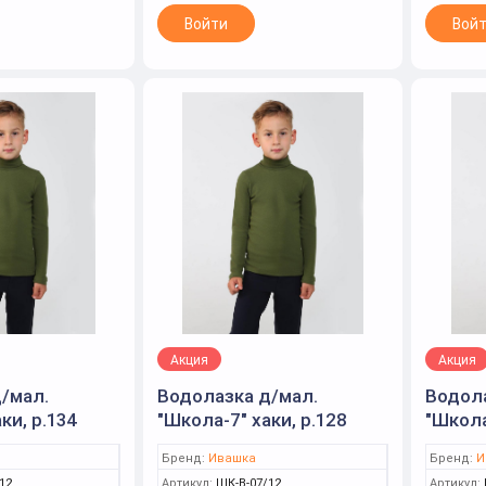
Войти
Вой
Акция
Акция
/мал.
Водолазка д/мал.
Водола
ки, р.134
"Школа-7" хаки, р.128
"Школа
(Ивашка)
(Ивашк
Бренд:
Ивашка
Бренд:
И
12
Артикул:
ШК-В-07/12
Артикул: