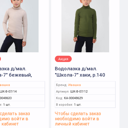
Акция
зка д/мал.
Водолазка д/мал.
-7" бежевый,
"Школа-7" хаки, р.140
(Ивашка)
(Ивашка)
вашка
Бренд:
Ивашка
ШК-В-07/14
Артикул:
ШК-В-07/12
0048633
Код:
КА-00048629
е:
1 шт.
В коробке:
1 шт.
сделать заказ
Чтобы сделать заказ
димо войти в
необходимо войти в
 кабинет
личный кабинет