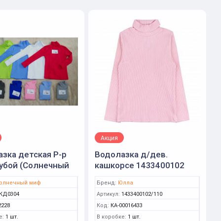
Акция
зка детская Р-р
Водолазка д/дев.
убой (Солнечный
кашкорсе 1433400102
р.110-116 (Юлла)
олнечный миф
Бренд:
Юлла
КД0304
Артикул:
1433400102/110
2228
Код:
КА-00016433
е:
1 шт.
В коробке:
1 шт.