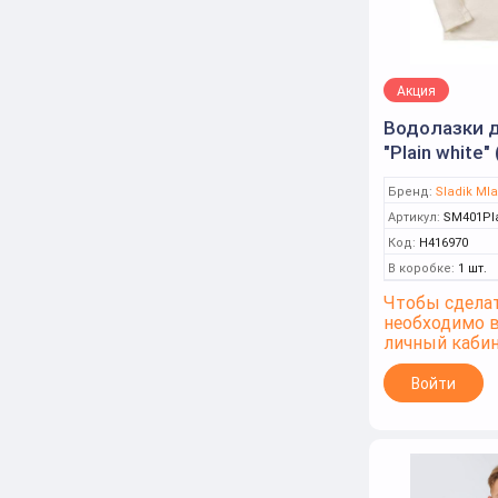
РАЗНОЦВЕТНЫЙ
розовый
Розовый
Акция
Светло-розовый
Водолазки 
"Plain white"
СВЕТЛО-СЕРЫЙ
Бренд:
Sladik Mla
серый
Артикул:
SM401Pla
Серый
Код:
Н416970
В коробке:
1 шт.
серый меланж
Чтобы сделат
Серый меланж
необходимо 
личный каби
Серый-меланж
Войти
синий
сиреневый
Тёмно-синий