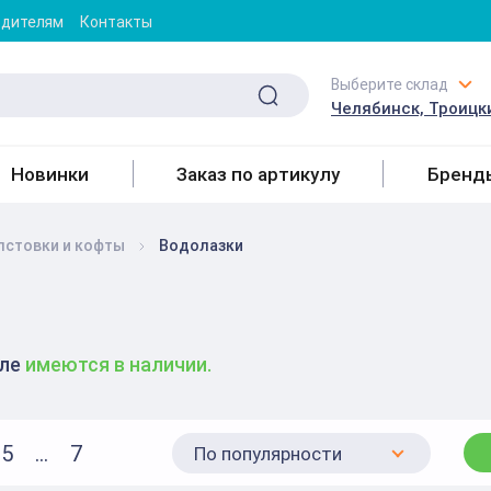
одителям
Контакты
Выберите склад
Челябинск, Троицки
Новинки
Заказ по артикулу
Бренд
лстовки и кофты
Водолазки
еле
имеются в наличии.
5
...
7
По популярности