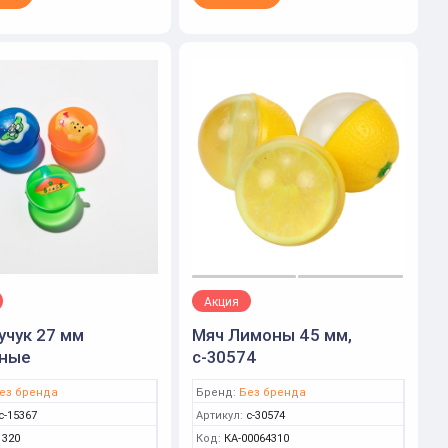
Акция
учук 27 мм
Мяч Лимоны 45 мм,
ные
с-30574
ез бренда
Бренд:
Без бренда
с-15367
Артикул:
с-30574
1320
Код:
КА-00064310