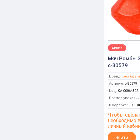
Акция
Мяч Ромбы 3
с-30579
Бренд:
Без брен
Артикул:
с-30579
Код:
КА-00064302
Размер упаковки
В коробке:
1000 ш
Чтобы сделат
необходимо 
личный каби
Войти