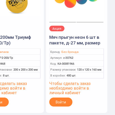
Акция
 200мм Триумф
Мяч прыгун неон 6 шт в
0/Тр)
пакете, д-27 мм, размер
хеддера 9х5 см, пак.
апаев
Бренд:
Без бренда
с-30762
Р2-200/Тр
Артикул:
с-30762
2468
Код:
КА-00081966
паковки:
200 x 200 x 200 мм
Размер упаковки:
120 x 120 x 160 мм
е:
8 шт.
В коробке:
480 шт.
сделать заказ
Чтобы сделать заказ
димо войти в
необходимо войти в
 кабинет
личный кабинет
ти
Войти