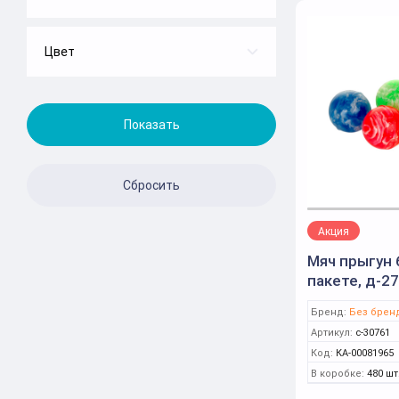
Китай
Россия
Цвет
В ассортименте
Узбекистан
Многоцветный
Акция
Мяч прыгун 
пакете, д-27
хеддера 9х5 
Бренд:
Без брен
с-30761
Артикул:
с-30761
Код:
КА-00081965
В коробке:
480 шт