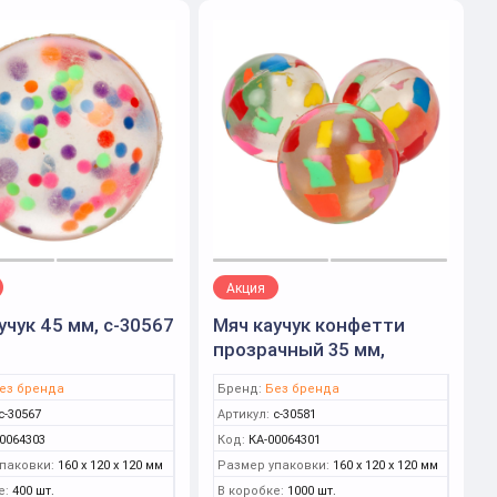
Акция
учук 45 мм, с-30567
Мяч каучук конфетти
прозрачный 35 мм,
с-30581
ез бренда
Бренд:
Без бренда
с-30567
Артикул:
с-30581
0064303
Код:
КА-00064301
паковки:
160 x 120 x 120 мм
Размер упаковки:
160 x 120 x 120 мм
е:
400 шт.
В коробке:
1000 шт.