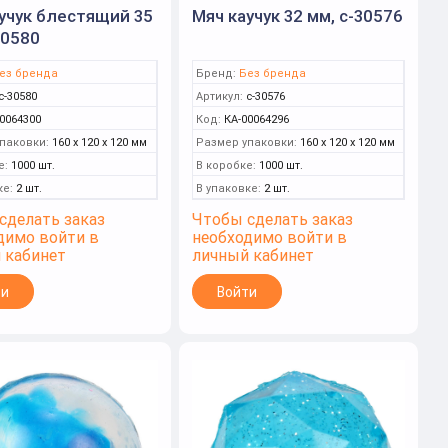
учук блестящий 35
Мяч каучук 32 мм, с-30576
30580
ез бренда
Бренд:
Без бренда
с-30580
Артикул:
с-30576
0064300
Код:
КА-00064296
паковки:
160 x 120 x 120 мм
Размер упаковки:
160 x 120 x 120 мм
е:
1000 шт.
В коробке:
1000 шт.
ке:
2 шт.
В упаковке:
2 шт.
сделать заказ
Чтобы сделать заказ
димо войти в
необходимо войти в
 кабинет
личный кабинет
ти
Войти