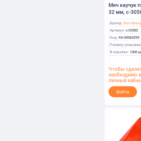
Мяч каучук 
32 мм, с-305
Бренд:
Без брен
Артикул:
с-30582
Код:
КА-00064299
Размер упаковки
В коробке:
1000 ш
Чтобы сделат
необходимо 
личный каби
Войти