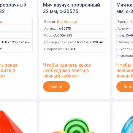
прозрачный
Мяч каучук прозрачный
Мяч ка
82
32 мм, с-30575
мм, с-
да
Бренд:
Без бренда
Бренд:
Б
Артикул:
с-30575
Артикул:
Код:
КА-00064295
Код:
КА-0
:
160 x 120 x 120 мм
Размер упаковки:
160 x 120 x 120 мм
Размер у
т.
В коробке:
1000 шт.
В коробк
В упаков
ь заказ
Чтобы сделать заказ
Чтобы 
войти в
необходимо войти в
необхо
нет
личный кабинет
личный
Войти
Вой