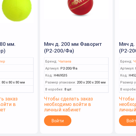
80 мм.
Мяч д. 200 мм Фаворит
Мяч д.
р)
(Р2-200/Фа)
(Р2-20
тер
Бренд:
Чапаев
Бренд:
Ч
Артикул:
Р2-200/Фа
Артикул:
Код:
Н469535
Код:
Н45
:
80 x 80 x 80 мм
Размер упаковки:
200 x 200 x 200 мм
Размер у
В коробке:
8 шт.
В коробк
ь заказ
Чтобы сделать заказ
Чтобы 
войти в
необходимо войти в
необхо
нет
личный кабинет
личный
Войти
Вой