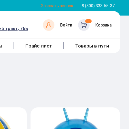
Заказать звонок
8 (800) 333-55-37
0
Войти
Корзина
й тракт, 76Б
ы
Прайс лист
Товары в пути