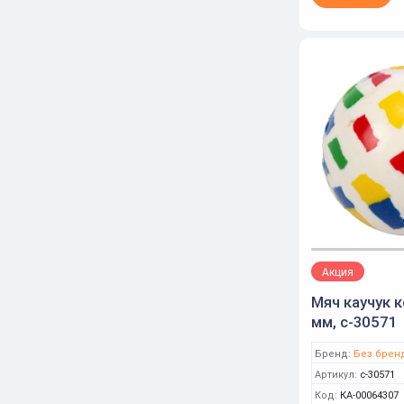
Акция
Мяч каучук 
мм, с-30571
Бренд:
Без брен
Артикул:
с-30571
Код:
КА-00064307