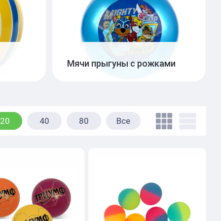
Мячи прыгуны с рожками
Животные прыгуны
10
20
40
80
Все