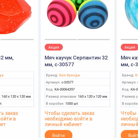
Акция
Акция
2 мм,
Мяч каучук Серпантин 32
Мяч ка
мм, с-30577
мм, с-
да
Бренд:
Без бренда
Бренд:
Б
Артикул:
с-30577
Артикул:
Код:
КА-00064297
Код:
КА-0
:
160 x 120 x 120 мм
Размер упаковки:
160 x 120 x 120 мм
Размер у
т.
В коробке:
1000 шт.
В коробк
ь заказ
Чтобы сделать заказ
Чтобы 
войти в
необходимо войти в
необхо
нет
личный кабинет
личный
Войти
Вой