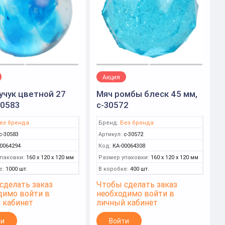
Акция
учук цветной 27
Мяч ромбы блеск 45 мм,
30583
с-30572
ез бренда
Бренд:
Без бренда
с-30583
Артикул:
с-30572
0064294
Код:
КА-00064308
паковки:
160 x 120 x 120 мм
Размер упаковки:
160 x 120 x 120 мм
е:
1000 шт.
В коробке:
400 шт.
сделать заказ
Чтобы сделать заказ
димо войти в
необходимо войти в
 кабинет
личный кабинет
ти
Войти