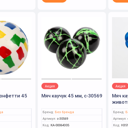
Акция
Акция
конфетти 45
Мяч каучук 45 мм, с-30569
Мяч ка
живот
да
Бренд:
Без бренда
Бренд:
Б
Артикул:
с-30569
Артикул:
Код:
КА-00064305
Код:
Н35