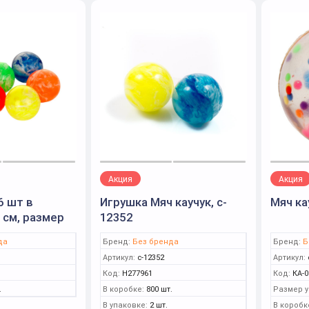
Акция
Акция
6 шт в
Игрушка Мяч каучук, c-
Мяч ка
 см, размер
12352
см, пак.
да
Бренд:
Без бренда
Бренд:
Б
Артикул:
c-12352
Артикул:
Код:
Н277961
Код:
КА-0
.
В коробке:
800 шт.
Размер у
В упаковке:
2 шт.
В коробк