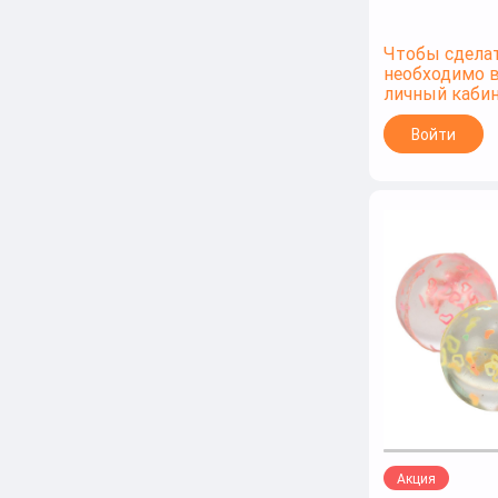
Чтобы сделат
необходимо 
личный каби
Войти
Акция