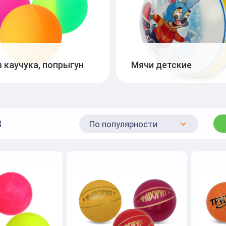
з каучука, попрыгун
Мячи детские
3
По популярности