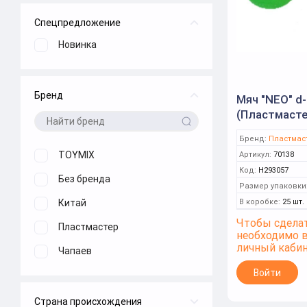
Спецпредложение
Новинка
Бренд
Мяч "NЕО" d-
(Пластмасте
Бренд:
Пластмас
TOYMIX
Артикул:
70138
Код:
Н293057
Без бренда
Размер упаковки
Китай
В коробке:
25 шт.
Чтобы сделат
Пластмастер
необходимо 
личный каби
Чапаев
Войти
Страна происхождения