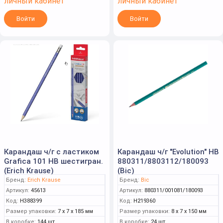
личный кабинет
личный кабинет
Войти
Войти
Карандаш ч/г с ластиком
Карандаш ч/г "Evolution" HB
Grafica 101 HB шестигран.
880311/8803112/180093
(Erich Krause)
(Bic)
Бренд:
Erich Krause
Бренд:
Bic
Артикул:
45613
Артикул:
880311/001081/180093
Код:
Н388399
Код:
Н219360
Размер упаковки:
7 x 7 x 185 мм
Размер упаковки:
8 x 7 x 150 мм
В коробке:
144 шт.
В коробке:
24 шт.