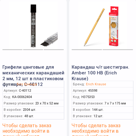
Грифели цанговые для
Карандаш ч/г шестигран.
механических карандашей
Amber 100 НВ (Erich
2 мм, 12 шт в пластиковом
Krause)
футляре, С-40112
Бренд:
Без бренда
Бренд:
Erich Krause
Артикул:
С-40112
Артикул:
45598
Код:
КА-00062404
Код:
Н375353
Размер упаковки:
23 x 70 x 52 мм
Размер упаковки:
7 x 7 x 175 мм
В коробке:
2304 шт.
В коробке:
144 шт.
В упаковке:
48 шт.
В упаковке:
12 шт.
Чтобы сделать заказ
Чтобы сделать заказ
необходимо войти в
необходимо войти в