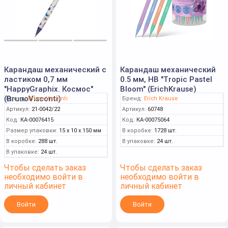
Карандаш механический с
Карандаш механический
ластиком 0,7 мм
0.5 мм, НВ "Tropic Pastel
"HappyGraphix. Космос"
Bloom" (ErichKrause)
(BrunoVisconti)
Бренд:
Bruno Visconti
Бренд:
Erich Krause
Артикул:
21-0042/22
Артикул:
60748
Код:
КА-00076415
Код:
КА-00075064
Размер упаковки:
15 x 10 x 150 мм
В коробке:
1728 шт.
В коробке:
288 шт.
В упаковке:
24 шт.
В упаковке:
24 шт.
Чтобы сделать заказ
Чтобы сделать заказ
необходимо войти в
необходимо войти в
личный кабинет
личный кабинет
Войти
Войти