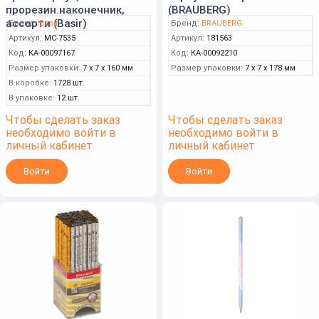
прорезин.наконечник,
(BRAUBERG)
ассорти (Basir)
Бренд:
Basir
Бренд:
BRAUBERG
Артикул:
МС-7535
Артикул:
181563
Код:
КА-00097167
Код:
КА-00092210
Размер упаковки:
7 x 7 x 160 мм
Размер упаковки:
7 x 7 x 178 мм
В коробке:
1728 шт.
В упаковке:
12 шт.
Чтобы сделать заказ
Чтобы сделать заказ
необходимо войти в
необходимо войти в
личный кабинет
личный кабинет
Войти
Войти