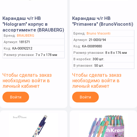
Карандаш ч/г HB
Карандаш ч/г НВ
"Hologram" корпус в
"Primavera" (BrunoVisconti)
ассортименте (BRAUBERG)
Бренд:
Bruno Visconti
Бренд:
BRAUBERG
Артикул:
21-0030/94
Артикул:
181571
Код:
КА-00089880
Код:
КА-00092212
Размер упаковки:
8 x 8 x 176 мм
Размер упаковки:
7 x 7 x 178 мм
В коробке:
300 шт.
В упаковке:
50 шт.
Чтобы сделать заказ
Чтобы сделать заказ
необходимо войти в
необходимо войти в
личный кабинет
личный кабинет
Войти
Войти