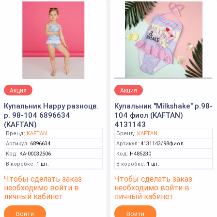
Акция
Акция
Купальник Happy разноцв.
Купальник "Milkshake" р.98-
р. 98-104 6896634
104 фиол (KAFTAN)
(KAFTAN)
4131143
Бренд:
KAFTAN
Бренд:
KAFTAN
Артикул:
6896634
Артикул:
4131143/98фиол
Код:
КА-00032506
Код:
Н485230
В коробке:
1 шт.
В коробке:
1 шт.
Чтобы сделать заказ
Чтобы сделать заказ
необходимо войти в
необходимо войти в
личный кабинет
личный кабинет
Войти
Войти