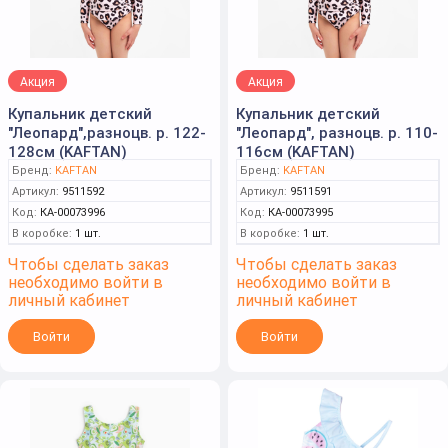
Акция
Акция
Купальник детский
Купальник детский
"Леопард",разноцв. р. 122-
"Леопард", разноцв. р. 110-
128см (KAFTAN)
116см (KAFTAN)
Бренд:
KAFTAN
Бренд:
KAFTAN
Артикул:
9511592
Артикул:
9511591
Код:
КА-00073996
Код:
КА-00073995
В коробке:
1 шт.
В коробке:
1 шт.
Чтобы сделать заказ
Чтобы сделать заказ
необходимо войти в
необходимо войти в
личный кабинет
личный кабинет
Войти
Войти