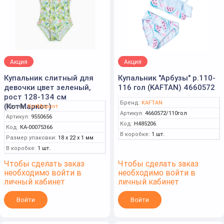
Акция
Акция
Купальник слитный для
Купальник "Арбузы" р.110-
девочки цвет зеленый,
116 гол (KAFTAN) 4660572
рост 128-134 см
Бренд:
KAFTAN
(КотМаркот)
Бренд:
КотМаркот
Артикул:
4660572/110гол
Артикул:
9550656
Код:
Н485206
Код:
КА-00075366
В коробке:
1 шт.
Размер упаковки:
18 x 22 x 1 мм
В коробке:
1 шт.
Чтобы сделать заказ
Чтобы сделать заказ
необходимо войти в
необходимо войти в
личный кабинет
личный кабинет
Войти
Войти