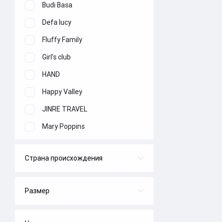
Budi Basa
Defa lucy
Fluffy Family
Girl's club
HAND
Happy Valley
JINRE TRAVEL
Mary Poppins
Maxitoys Luxury
Страна происхождения
Melobo
Беларусь
MioShi
Китай
Размер
Nano gum
16,5*4
Россия
Orange Toys
27*33